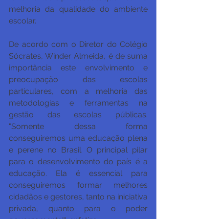
melhoria da qualidade do ambiente 
escolar.
De acordo com o Diretor do Colégio 
Sócrates, Winder Almeida, é de suma 
importância este envolvimento e 
preocupação das escolas 
particulares, com a melhoria das 
metodologias e ferramentas na 
gestão das escolas públicas. 
"Somente dessa forma 
conseguiremos uma educação plena 
e perene no Brasil. O principal pilar 
para o desenvolvimento do país é a 
educação. Ela é essencial para 
conseguiremos formar melhores 
cidadãos e gestores, tanto na iniciativa 
privada, quanto para o poder 