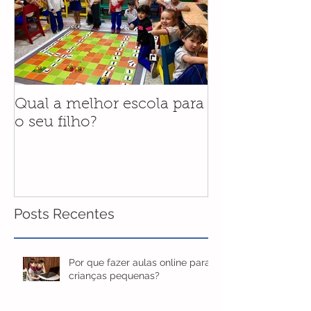
Qual a melhor escola para
Programa Bilí
o seu filho?
novidade para
do Colégio Só
2020
Posts Recentes
Por que fazer aulas online para
crianças pequenas?