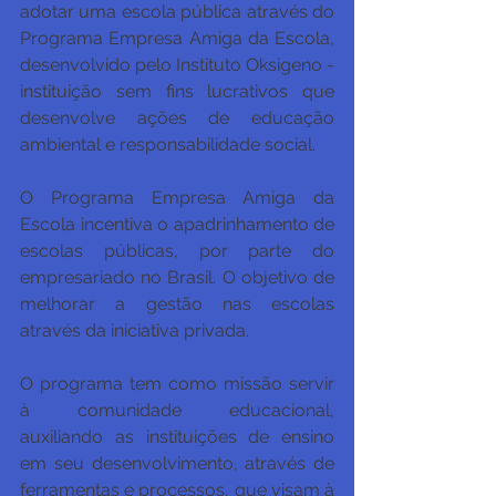
adotar uma escola pública através do 
Programa Empresa Amiga da Escola, 
desenvolvido pelo Instituto Oksigeno - 
instituição sem fins lucrativos que 
desenvolve ações de educação 
ambiental e responsabilidade social.
O Programa Empresa Amiga da 
Escola incentiva o apadrinhamento de 
escolas públicas, por parte do 
empresariado no Brasil. O objetivo de 
melhorar a gestão nas escolas 
através da iniciativa privada. 
O programa tem como missão servir 
à comunidade educacional, 
auxiliando as instituições de ensino 
em seu desenvolvimento, através de 
ferramentas e processos, que visam à 