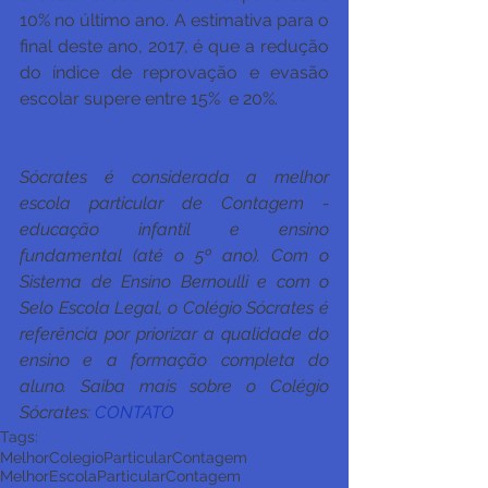
10% no último ano. A estimativa para o 
final deste ano, 2017, é que a redução 
do índice de reprovação e evasão 
escolar supere entre 15%  e 20%.
Sócrates é considerada a melhor 
escola particular de Contagem - 
educação infantil e ensino 
fundamental (até o 5º ano). Com o 
Sistema de Ensino Bernoulli e com o 
Selo Escola Legal, o Colégio Sócrates é 
referência por priorizar a qualidade do 
ensino e a formação completa do 
aluno. Saiba mais sobre o Colégio 
Sócrates: 
CONTATO
Tags:
MelhorColegioParticularContagem
MelhorEscolaParticularContagem