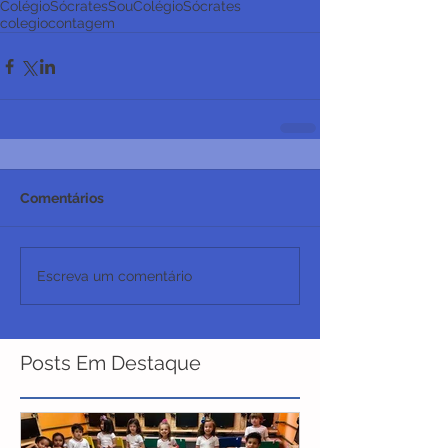
ColégioSócrates
SouColégioSócrates
colegiocontagem
Comentários
Escreva um comentário
Posts Em Destaque