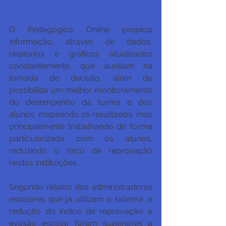
O Pedagógico Online propicia 
informação, através de dados, 
relatórios e gráficos atualizados 
constantemente, que auxiliam na 
tomada de decisão, além de 
possibilitar um melhor monitoramento 
do desempenho da turma e dos 
alunos, mapeando os resultados, mas 
principalmente trabalhando de forma 
particularizada com os alunos, 
reduzindo o risco de reprovação 
nestas instituições. 
Segundo relatos dos administradores 
escolares que já utilizam o sistema, a 
redução do índice de reprovação e 
evasão escolar foram superiores a 