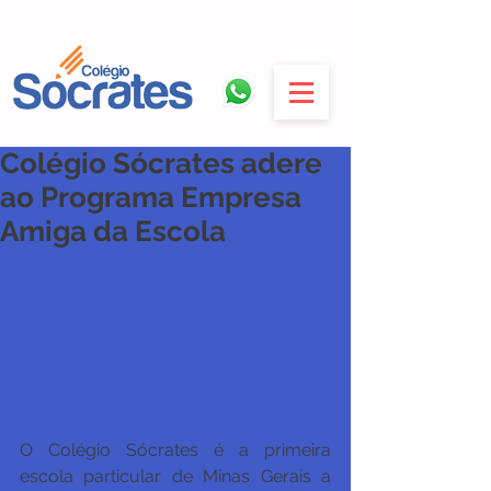
Colégio Sócrates adere
ao Programa Empresa
Amiga da Escola
O Colégio Sócrates é a primeira 
escola particular de Minas Gerais a 