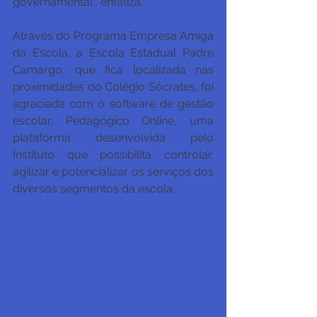
governamental", enfatiza.
Através do Programa Empresa Amiga 
da Escola, a Escola Estadual Padre 
Camargo, que fica localizada nas 
proximidades do Colégio Sócrates, foi 
agraciada com o software de gestão 
escolar, Pedagógico Online, uma 
plataforma desenvolvida pelo 
Instituto que possibilita controlar, 
agilizar e potencializar os serviços dos 
diversos segmentos da escola. 