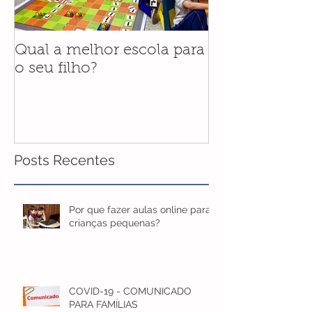
Qual a melhor escola para
Programa Bilí
o seu filho?
novidade para
do Colégio Só
2020
Posts Recentes
Por que fazer aulas online para
crianças pequenas?