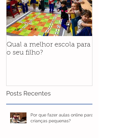
Qual a melhor escola para
Programa Bilí
o seu filho?
novidade para
do Colégio Só
2020
Posts Recentes
Por que fazer aulas online para
crianças pequenas?