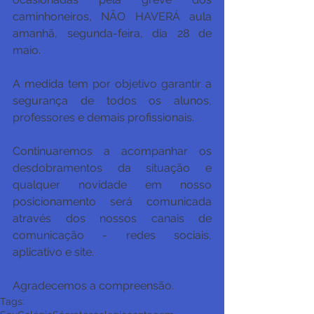
caminhoneiros, NÃO HAVERÁ aula 
amanhã, segunda-feira, dia 28 de 
maio.
A medida tem por objetivo garantir a 
segurança de todos os alunos, 
professores e demais profissionais.
Continuaremos a acompanhar os 
desdobramentos da situação e 
qualquer novidade em nosso 
posicionamento será comunicada 
através dos nossos canais de 
comunicação - redes sociais, 
aplicativo e site.
Agradecemos a compreensão.
Tags: