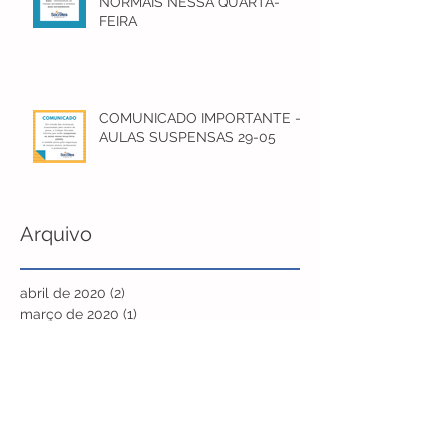
NORMAIS NESSA QUARTA-
FEIRA
COMUNICADO IMPORTANTE -
AULAS SUSPENSAS 29-05
Arquivo
abril de 2020
(2)
2 posts
março de 2020
(1)
1 post
novembro de 2019
(1)
1 post
outubro de 2019
(1)
1 post
setembro de 2019
(1)
1 post
agosto de 2019
(1)
1 post
junho de 2019
(1)
1 post
maio de 2018
(3)
3 posts