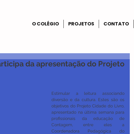
O COLÉGIO
PROJETOS
CONTATO
rticipa da apresentação do Projeto
Estimular a leitura associando 
diversão e da cultura. Estes são os 
objetivos do Projeto Cidade do Livro, 
apresentado na última semana para 
profissionais da educação de 
Contagem, entre eles a 
Coordenadora Pedagógica do 