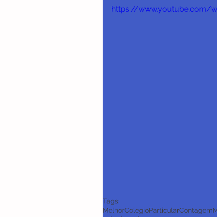
https://www.youtube.com/w
Tags:
MelhorColegioParticularContagem
M