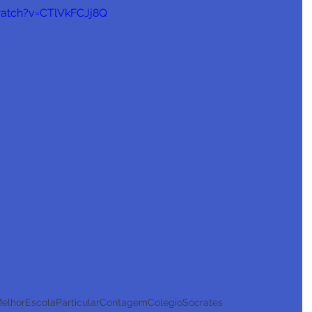
atch?v=CTlVkFCJj8Q
elhorEscolaParticularContagem
ColégioSócrates