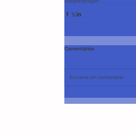
colegiocontagem
Comentários
Escreva um comentário